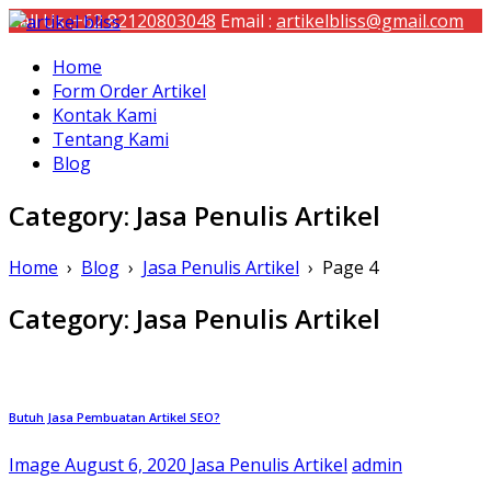
Call Us :
+62 82120803048
Email :
artikelbliss@gmail.com
artikel bliss
Home
Jasa Penulis Artikel SEO
Form Order Artikel
Kontak Kami
Tentang Kami
Blog
Category:
Jasa Penulis Artikel
Home
›
Blog
›
Jasa Penulis Artikel
›
Page 4
Category:
Jasa Penulis Artikel
Butuh Jasa Pembuatan Artikel SEO?
Image
August 6, 2020
Jasa Penulis Artikel
admin