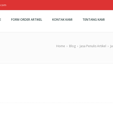
l.com
E
FORM ORDER ARTIKEL
KONTAK KAMI
TENTANG KAMI
Home
›
Blog
›
Jasa Penulis Artikel
›
J