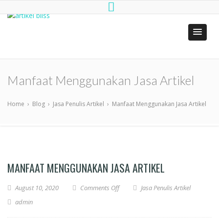
artikel bliss
Jasa Penulis Artikel SEO
Manfaat Menggunakan Jasa Artikel
Home
›
Blog
›
Jasa Penulis Artikel
›
Manfaat Menggunakan Jasa Artikel
MANFAAT MENGGUNAKAN JASA ARTIKEL
on Manfaat Menggunakan Jasa Artike
August 10, 2020
Comments Off
Jasa Penulis Artikel
admin