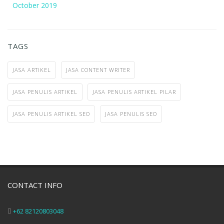
October 2019
TAGS
JASA ARTIKEL
JASA CONTENT WRITER
JASA PENULIS ARTIKEL
JASA PENULIS ARTIKEL PILAR
JASA PENULIS ARTIKEL SEO
JASA PENULIS SEO
CONTACT INFO
+62 82120803048